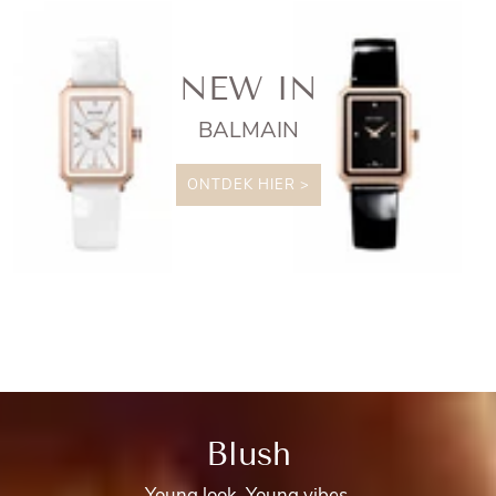
NEW IN
BALMAIN
ONTDEK HIER >
Blush
Young look. Young vibes.