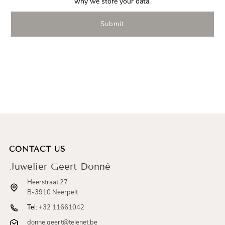
why we store your data.
Submit
CONTACT US
Juwelier Geert Donné
Heerstraat 27
B-3910 Neerpelt
Tel:
+32 11661042
donne.geert@telenet.be