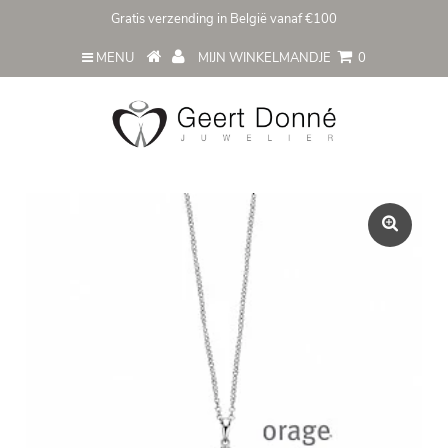
Gratis verzending in België vanaf €100
MENU
MIJN WINKELMANDJE
0